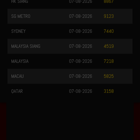
HK SIANG
07-08-2026
8867
SG METRO
07-08-2026
9123
SYDNEY
07-08-2026
7440
MALAYSIA SIANG
07-08-2026
4519
MALAYSIA
07-08-2026
7218
MACAU
07-08-2026
5825
QATAR
07-08-2026
3158